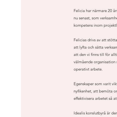
Felicia har närmare 20 år
nu senast, som verksamhe
kompetens inom projektle
Felicias drivs av att stö
att lyfta och sätta verksa
att den vi finns till för a
välmående organisation m
operativt arbete.
Egenskaper som varit vik
nyfikenhet, att bemöta o
effektivisera arbetet så 
Idealis konslutbyrå är de