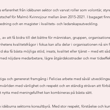
s erfarenhet från idéburen sektor och varvat roller som volontär, sty
tschef för Malmö Kvinnojour mellan åren 2015-2021. I bagaget finn
dning och en magister i kvalitets- och ledarskapsutveckling.
tta, av att få bidra till det bättre för människan, gruppen, organisat
mhetens kvalitetsfrågor i fokus kan alla delar i organisationen nå sin 
lltid ska få bästa möjliga stöd, insats, kvalitet eller tjänst – med ett s
ed nöjdare medarbetare, lägre åtgärdskostnader och mer tidseffekt
tiga och genererat framgång i Felicias arbete med såväl utveckling
mvärlden med vänlighet och respekt och en ständig strävan att förbä
att nytta med meningsfullhet kan kombineras på bästa sätt.
n idéburna sektorns konsultbyrå. Med stor respekt, förståelse och kun