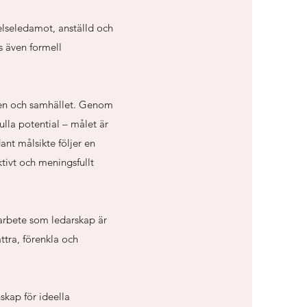
relseledamot, anställd och
s även formell
ionen och samhället. Genom
fulla potential – målet är
ådant målsikte följer en
ivt och meningsfullt
sarbete som ledarskap är
ttra, förenkla och
skap för ideella